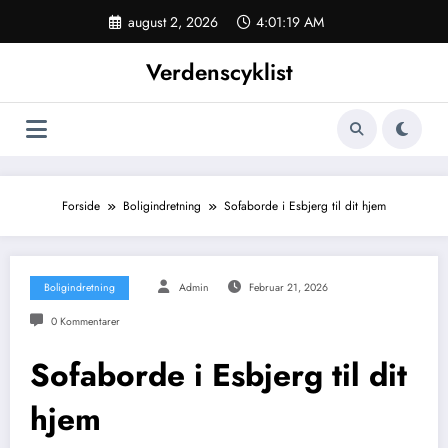
Videre
august 2, 2026
4:01:19 AM
til
indhold
Verdenscyklist
Forside
Boligindretning
Sofaborde i Esbjerg til dit hjem
Boligindretning
Admin
Februar 21, 2026
0 Kommentarer
Sofaborde i Esbjerg til dit
hjem