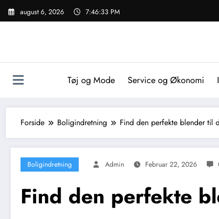
Videre
august 6, 2026
7:46:34 PM
til
indhold
Tøj og Mode
Service og Økonomi
Forside
Boligindretning
Find den perfekte blender til 
Boligindretning
Admin
Februar 22, 2026
Find den perfekte bl