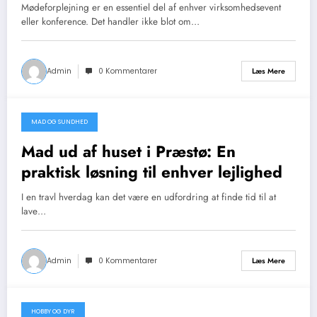
Mødeforplejning er en essentiel del af enhver virksomhedsevent
eller konference. Det handler ikke blot om…
Admin
0 Kommentarer
Læs Mere
MAD OG SUNDHED
april 26, 2026
Mad ud af huset i Præstø: En
praktisk løsning til enhver lejlighed
I en travl hverdag kan det være en udfordring at finde tid til at
lave…
Admin
0 Kommentarer
Læs Mere
HOBBY OG DYR