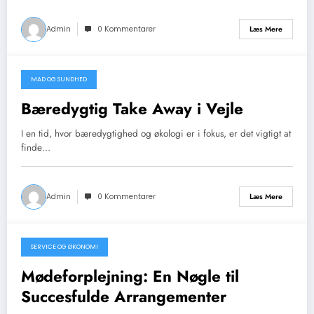
Admin
0 Kommentarer
Læs Mere
MAD OG SUNDHED
april 30, 2026
Bæredygtig Take Away i Vejle
I en tid, hvor bæredygtighed og økologi er i fokus, er det vigtigt at
finde…
Admin
0 Kommentarer
Læs Mere
SERVICE OG ØKONOMI
april 26, 2026
Mødeforplejning: En Nøgle til
Succesfulde Arrangementer