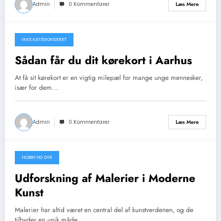
Admin
0 Kommentarer
Læs Mere
IKKE KATEGORISERET
april 1, 2026
Sådan får du dit kørekort i Aarhus
At få sit kørekort er en vigtig milepæl for mange unge mennesker,
især for dem…
Admin
0 Kommentarer
Læs Mere
HOBBY OG DYR
marts 28, 2026
Udforskning af Malerier i Moderne
Kunst
Malerier har altid været en central del af kunstverdenen, og de
tilbyder en unik måde…