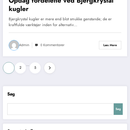
Opdag fordelene ved Bjergkrystal
kugler
Bjergkrystal kugler er mere end blot smukke genstande; de er
kraftfulde værktøjer inden for alternativ…
Admin
0 Kommentarer
Læs Mere
Indlægsinddeling
…
1
2
5
Søg
Søg