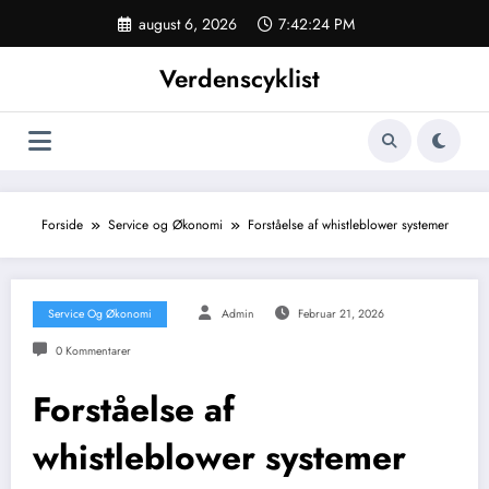
Videre
august 6, 2026
7:42:25 PM
til
indhold
Verdenscyklist
Forside
Service og Økonomi
Forståelse af whistleblower systemer
Service Og Økonomi
Admin
Februar 21, 2026
0 Kommentarer
Forståelse af
whistleblower systemer