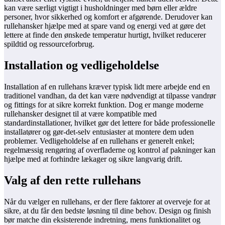
kan være særligt vigtigt i husholdninger med børn eller ældre
personer, hvor sikkerhed og komfort er afgørende. Derudover kan
rullehansker hjælpe med at spare vand og energi ved at gøre det
lettere at finde den ønskede temperatur hurtigt, hvilket reducerer
spildtid og ressourceforbrug.
Installation og vedligeholdelse
Installation af en rullehans kræver typisk lidt mere arbejde end en
traditionel vandhan, da det kan være nødvendigt at tilpasse vandrør
og fittings for at sikre korrekt funktion. Dog er mange moderne
rullehansker designet til at være kompatible med
standardinstallationer, hvilket gør det lettere for både professionelle
installatører og gør-det-selv entusiaster at montere dem uden
problemer. Vedligeholdelse af en rullehans er generelt enkel;
regelmæssig rengøring af overfladerne og kontrol af pakninger kan
hjælpe med at forhindre lækager og sikre langvarig drift.
Valg af den rette rullehans
Når du vælger en rullehans, er der flere faktorer at overveje for at
sikre, at du får den bedste løsning til dine behov. Design og finish
bør matche din eksisterende indretning, mens funktionalitet og