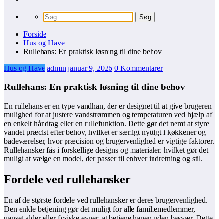
Forside
Hus og Have
Rullehans: En praktisk løsning til dine behov
Hus og Have
admin
januar 9, 2026
0 Kommentarer
Rullehans: En praktisk løsning til dine behov
En rullehans er en type vandhan, der er designet til at give brugeren
mulighed for at justere vandstrømmen og temperaturen ved hjælp af
en enkelt håndtag eller en rullefunktion. Dette gør det nemt at styre
vandet præcist efter behov, hvilket er særligt nyttigt i køkkener og
badeværelser, hvor præcision og brugervenlighed er vigtige faktorer.
Rullehansker fås i forskellige designs og materialer, hvilket gør det
muligt at vælge en model, der passer til enhver indretning og stil.
Fordele ved rullehansker
En af de største fordele ved rullehansker er deres brugervenlighed.
Den enkle betjening gør det muligt for alle familiemedlemmer,
uanset alder eller fysiske evner, at betjene hanen uden besvær. Dette