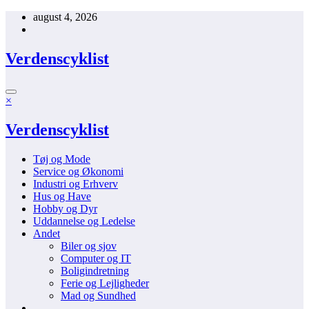
Videre
august 4, 2026
til
indhold
Verdenscyklist
×
Verdenscyklist
Tøj og Mode
Service og Økonomi
Industri og Erhverv
Hus og Have
Hobby og Dyr
Uddannelse og Ledelse
Andet
Biler og sjov
Computer og IT
Boligindretning
Ferie og Lejligheder
Mad og Sundhed