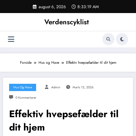
Videre
august 6, 2026
8:33:19 AM
til
indhold
Verdenscyklist
Forside
Hus og Have
Effektiv hvepsefælder til dit hjem
Hus Og Have
Admin
Marts 12, 2026
0 Kommentarer
Effektiv hvepsefælder til
dit hjem