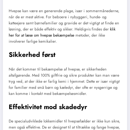
Hvepse kan være en generende plage, især i sommermånederne,
når de er mest aktive. For beboere i nybyggeri, hunde- og
katteejere samt børnefamilier og gravide er det vigtigt at finde en
løsning, der er både effektiv og sikker. Heldigvis findes der
klik
her for at læse om hvepse bekæmpelse
metoder, der ikke
involverer farlige kemikalier.
Sikkerhed først
Når det kommer til bekæmpelse af hvepse, er sikkerheden
altafgørende. Med 100% giftfrie og sikre produkter kan man være
tryg ved, at der ikke er farlig kemi i hjemmet. Dette er især vigtigt
for familier med små børn og kæledyr, der ofte er nysgerrige og
kan komme i kontakt med bekæmpelsesmidler.
Effektivitet mod skadedyr
De specialudviklede lokkemidler til hvepsefælder er ikke kun sikre,
men også effektive. De er designet til at tiltrække og fange hvepse,