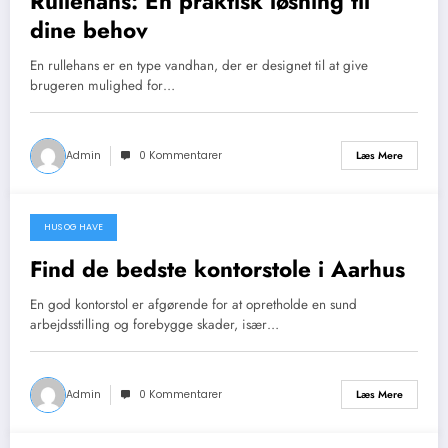
Rullehans: En praktisk løsning til
dine behov
En rullehans er en type vandhan, der er designet til at give
brugeren mulighed for…
Admin
0 Kommentarer
Læs Mere
HUS OG HAVE
januar 7, 2026
Find de bedste kontorstole i Aarhus
En god kontorstol er afgørende for at opretholde en sund
arbejdsstilling og forebygge skader, især…
Admin
0 Kommentarer
Læs Mere