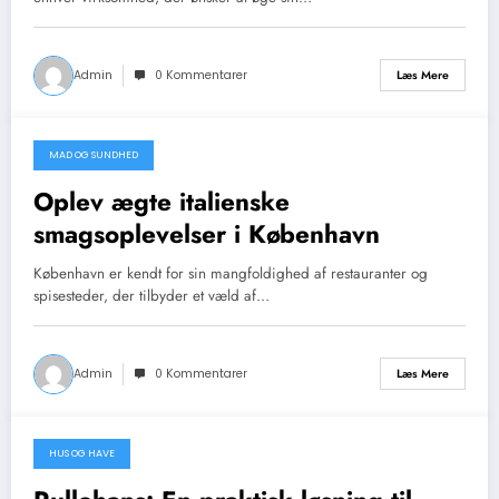
Admin
0 Kommentarer
Læs Mere
MAD OG SUNDHED
januar 9, 2026
Oplev ægte italienske
smagsoplevelser i København
København er kendt for sin mangfoldighed af restauranter og
spisesteder, der tilbyder et væld af…
Admin
0 Kommentarer
Læs Mere
HUS OG HAVE
januar 9, 2026