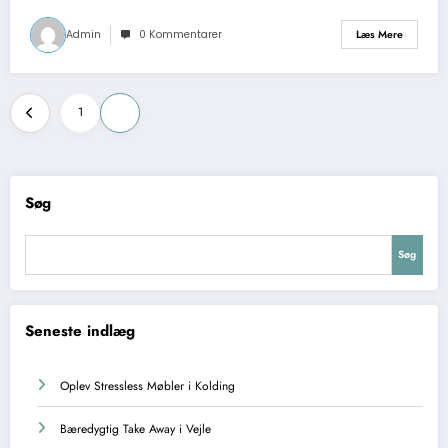
Admin
0 Kommentarer
Læs Mere
Indlægsinddeling
1
2
Søg
Søg
Seneste indlæg
Oplev Stressless Møbler i Kolding
Bæredygtig Take Away i Vejle