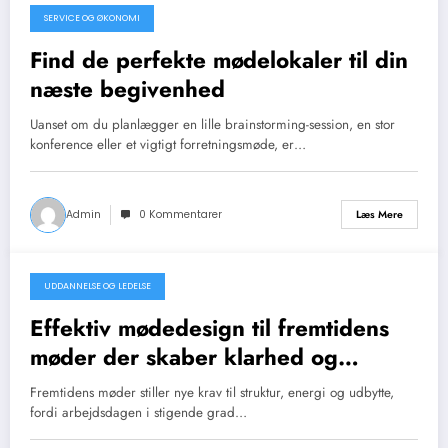
SERVICE OG ØKONOMI
januar 4, 2026
Find de perfekte mødelokaler til din
næste begivenhed
Uanset om du planlægger en lille brainstorming-session, en stor
konference eller et vigtigt forretningsmøde, er…
Admin
0 Kommentarer
Læs Mere
UDDANNELSE OG LEDELSE
januar 1, 2026
Effektiv mødedesign til fremtidens
møder der skaber klarhed og
handling
Fremtidens møder stiller nye krav til struktur, energi og udbytte,
fordi arbejdsdagen i stigende grad…