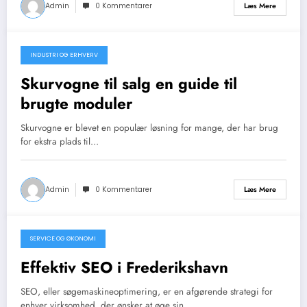
Admin
0 Kommentarer
Læs Mere
INDUSTRI OG ERHVERV
januar 10, 2026
Skurvogne til salg en guide til
brugte moduler
Skurvogne er blevet en populær løsning for mange, der har brug
for ekstra plads til…
Admin
0 Kommentarer
Læs Mere
SERVICE OG ØKONOMI
januar 10, 2026
Effektiv SEO i Frederikshavn
SEO, eller søgemaskineoptimering, er en afgørende strategi for
enhver virksomhed, der ønsker at øge sin…