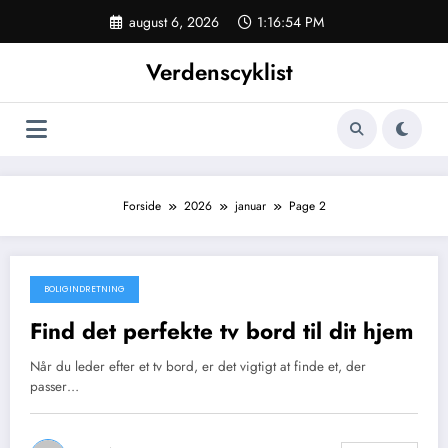
Videre
august 6, 2026
1:16:54 PM
til
indhold
Verdenscyklist
Forside
2026
januar
Page 2
BOLIGINDRETNING
januar 14, 2026
Find det perfekte tv bord til dit hjem
Når du leder efter et tv bord, er det vigtigt at finde et, der
passer…