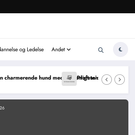
annelse og Ledelse
Andet
hund med et særligt temperament
Professionel Botox Behandling i Freder
026