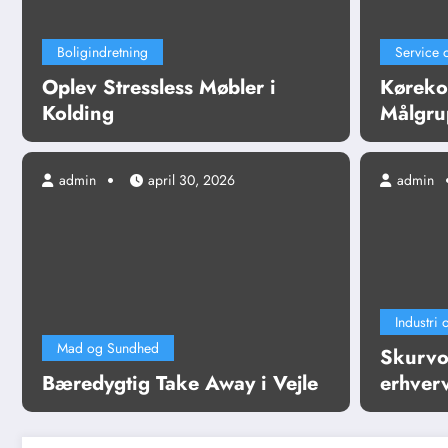
Boligindretning
Service
Oplev Stressless Møbler i
Køreko
Kolding
Målgru
admin
april 30, 2026
admin
Ikke kategoriseret
Sådan får du dit kørekort
Industri 
Mad og Sundhed
Skurvog
Læs mere
Bæredygtig Take Away i Vejle
erhver