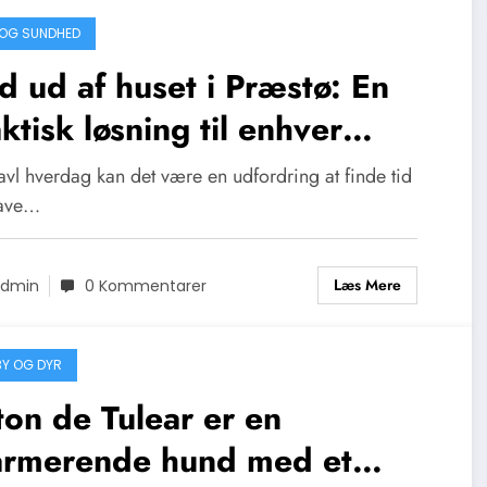
OG SUNDHED
 ud af huset i Præstø: En
ktisk løsning til enhver
lighed
ravl hverdag kan det være en udfordring at finde tid
 lave…
Læs Mere
dmin
0 Kommentarer
Y OG DYR
on de Tulear er en
armerende hund med et