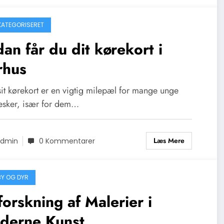
 KATEGORISERET
an får du dit kørekort i
rhus
sit kørekort er en vigtig milepæl for mange unge
sker, især for dem…
Læs Mere
dmin
0 Kommentarer
Y OG DYR
orskning af Malerier i
derne Kunst