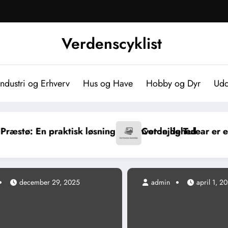
Verdenscyklist
Industri og Erhverv
Hus og Have
Hobby og Dyr
Udd
sk løsning til enhver lejlighed
Coton de Tulear er en charmerende 
december 29, 2025
admin
april 1, 2