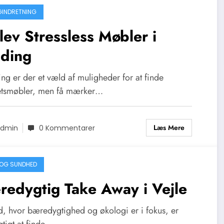
GINDRETNING
ev Stressless Møbler i
lding
ing er der et væld af muligheder for at finde
tetsmøbler, men få mærker…
Læs Mere
dmin
0 Kommentarer
OG SUNDHED
edygtig Take Away i Vejle
id, hvor bæredygtighed og økologi er i fokus, er
gtigt at finde…