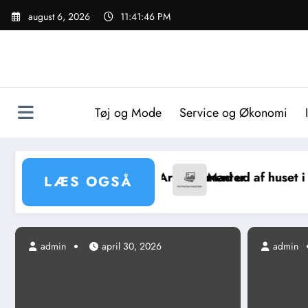
Videre
august 6, 2026
11:41:47 PM
til
indhold
Tøj og Mode
Service og Økonomi
 Succesfulde Arrangementer
Mad ud af huset i Præstø: En prakti
LÆS OGSÅ
admin
admin
april 30, 2026
april 1, 2026
admin