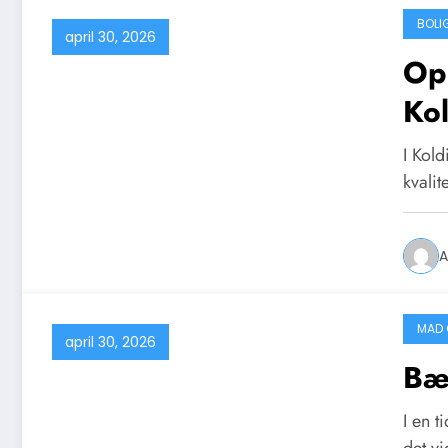
BOLI
april 30, 2026
Opl
Ko
I Kold
kvali
A
MAD 
april 30, 2026
Bær
I en t
det vi