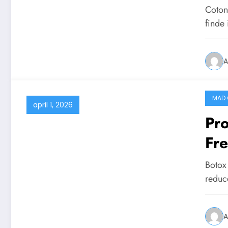
sæ
Coton
finde
A
MAD 
april 1, 2026
Pro
Fre
Botox
reduc
A