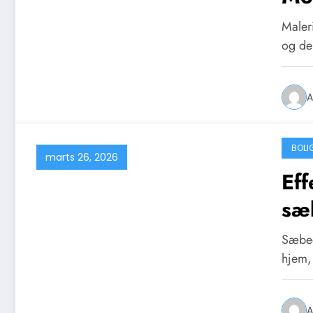
Maleri
og de
A
BOLI
marts 26, 2026
Eff
sæ
Sæbed
hjem,
A