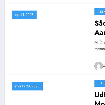
IKKE
april 1, 2026
Såd
Aa
At få 
menne
A
HOBB
marts 28, 2026
Udf
Mo