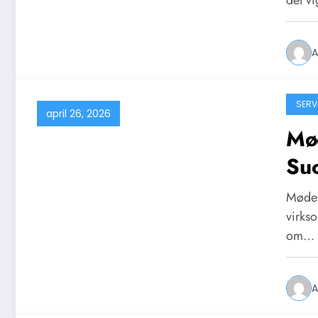
A
SERV
april 26, 2026
Mød
Su
Mødefo
virkso
om…
A