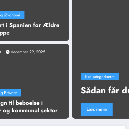
 og Økonomi
rt i Spanien for Ældre
ppe
december 29, 2025
Ikke kategoriseret
 i Aarhus
Sådan får d
og Erhverv
n til beboelse i
Læs mere
v og kommunal sektor