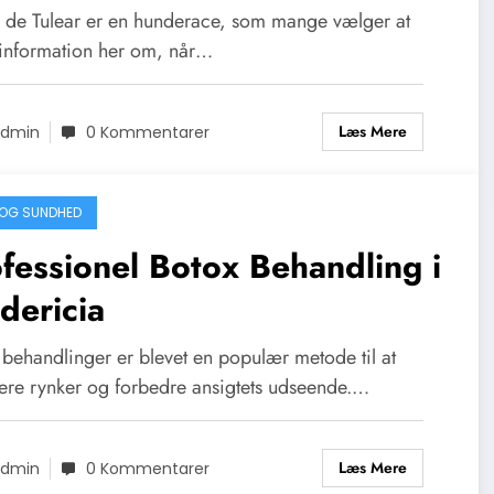
rligt temperament
 de Tulear er en hunderace, som mange vælger at
 information her om, når…
Læs Mere
dmin
0 Kommentarer
OG SUNDHED
fessionel Botox Behandling i
dericia
 behandlinger er blevet en populær metode til at
ere rynker og forbedre ansigtets udseende.…
Læs Mere
dmin
0 Kommentarer